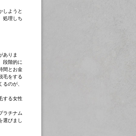
かしようと
、処理しち
がありま
。段階的に
時間とお金
脱毛をする
くるのが、
毛する女性
プラチナム
を選びまし