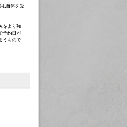
脱毛自体を受
みをより強
で予約日が
まうもので