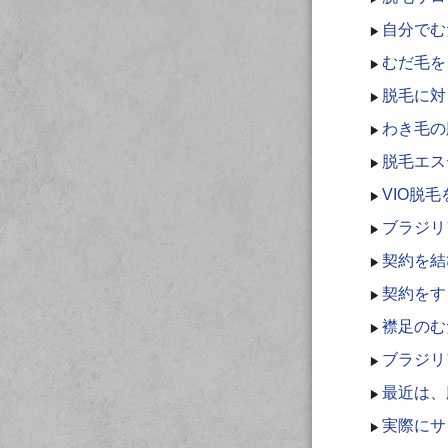
自分でむ
むだ毛を
脱毛に対
わき毛の
脱毛エス
VIO脱
ブラジリ
契約を結
契約をす
襟足のむ
ブラジリ
最近は、
実際にサ