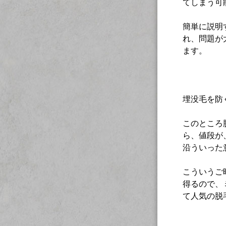
てしまう可
簡単に説明
れ、問題が
ます。
埋没毛を防
このところ
ら、値段が
沿ういった
こういうご
得るので、
て人気の脱