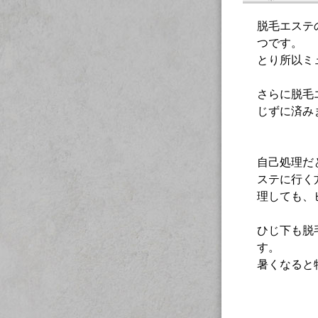
脱毛エステ
つです。
とり所以ミ
さらに脱毛
じずに済み
自己処理だ
ステに行く
理しても、
ひじ下も脱
す。
暑くなると