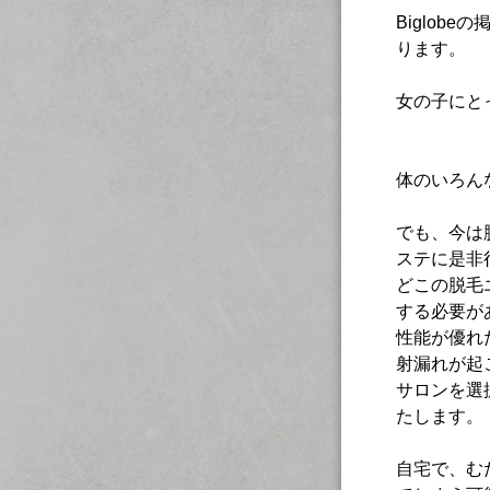
Biglo
ります。
女の子にと
体のいろん
でも、今は
ステに是非
どこの脱毛
する必要が
性能が優れ
射漏れが起
サロンを選
たします。
自宅で、む