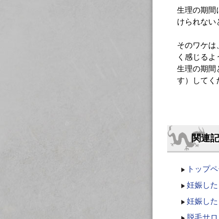
生理の期間
けられない
そのワケは
く感じるよ
生理の期間
す）してく
関連
トップペ
妊娠した
妊娠した
脱毛サロ