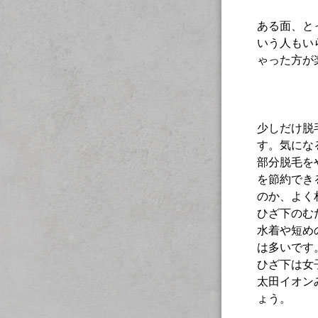
ある面、と
いう人もい
ゃった方が
少しだけ脱
す。気にな
部分脱毛を
を節約でき
のか、よく
ひざ下のむ
水着や短め
は多いです
ひざ下は女
太田イオン
ょう。