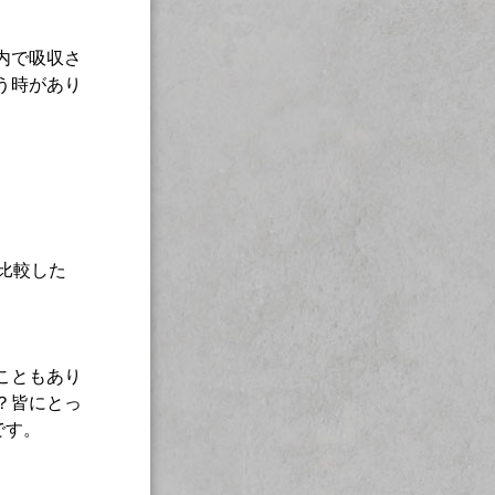
内で吸収さ
う時があり
比較した
こともあり
？皆にとっ
です。