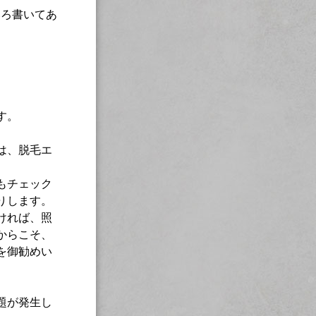
いろ書いてあ
す。
は、脱毛エ
もチェック
りします。
ければ、照
からこそ、
を御勧めい
題が発生し