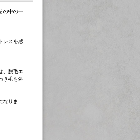
その中の一
トレスを感
は、脱毛エ
わき毛を処
。
になりま
。